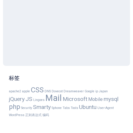
标签
CSS
apache2
apple
DNS
Dovecot
Dreamweaver
Google
ip
Japan
Mail
jQuery
JS
Microsoft
mysql
Mobile
Lingoes
php
Smarty
Ubuntu
Security
Sphone
Tabs
Tools
User-Agent
WordPress
正则表达式
编码