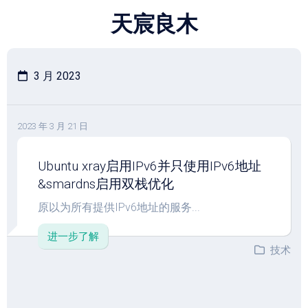
跳
天宸良木
至
内
容
3 月 2023
2023 年 3 月 21 日
Ubuntu xray启用IPv6并只使用IPv6地址
&smardns启用双栈优化
原以为所有提供IPv6地址的服务...
进一步了解
技术