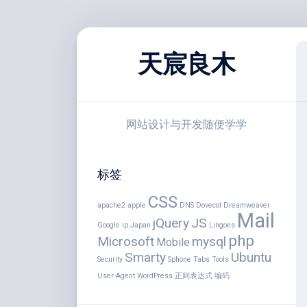
跳
至
天宸良木
内
容
网站设计与开发随便学学
标签
CSS
apache2
apple
DNS
Dovecot
Dreamweaver
Mail
jQuery
JS
Google
ip
Japan
Lingoes
php
Microsoft
mysql
Mobile
Smarty
Ubuntu
Security
Sphone
Tabs
Tools
User-Agent
WordPress
正则表达式
编码