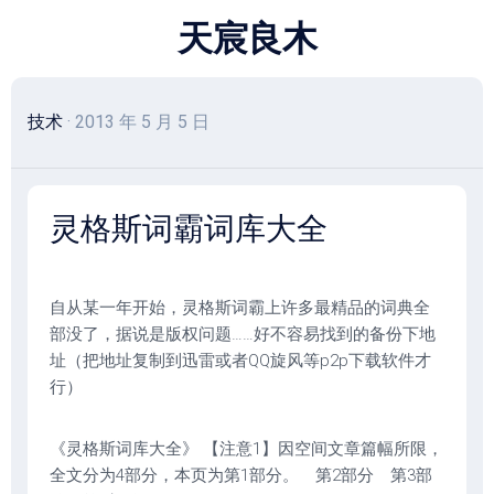
跳
天宸良木
至
内
容
技术
· 2013 年 5 月 5 日
灵格斯词霸词库大全
自从某一年开始，灵格斯词霸上许多最精品的词典全
部没了，据说是版权问题……好不容易找到的备份下地
址（把地址复制到迅雷或者QQ旋风等p2p下载软件才
行）
《灵格斯词库大全》 【注意1】因空间文章篇幅所限，
全文分为4部分，本页为第1部分。 第2部分 第3部