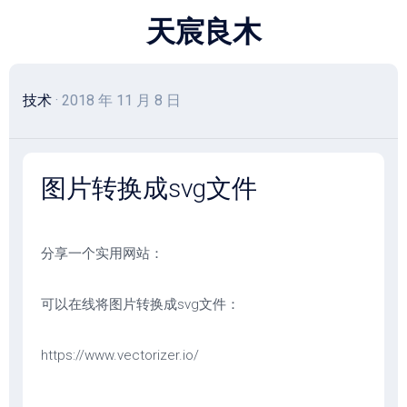
跳
天宸良木
至
内
容
技术
· 2018 年 11 月 8 日
图片转换成svg文件
分享一个实用网站：
可以在线将图片转换成svg文件：
https://www.vectorizer.io/