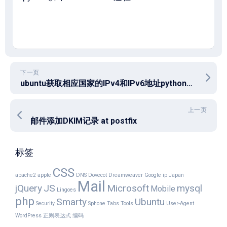
下一页
ubuntu获取相应国家的IPv4和IPv6地址python脚本
上一页
邮件添加DKIM记录 at postfix
标签
CSS
apache2
apple
DNS
Dovecot
Dreamweaver
Google
ip
Japan
Mail
jQuery
JS
Microsoft
mysql
Mobile
Lingoes
php
Smarty
Ubuntu
Security
Sphone
Tabs
Tools
User-Agent
WordPress
正则表达式
编码