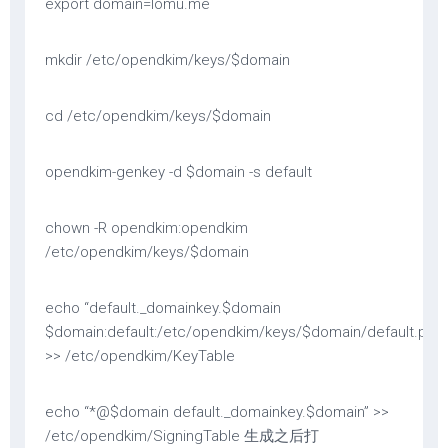
export domain=lomu.me
mkdir /etc/opendkim/keys/$domain
cd /etc/opendkim/keys/$domain
opendkim-genkey -d $domain -s default
chown -R opendkim:opendkim
/etc/opendkim/keys/$domain
echo “default._domainkey.$domain
$domain:default:/etc/opendkim/keys/$domain/default.priva
>> /etc/opendkim/KeyTable
echo “*@$domain default._domainkey.$domain” >>
/etc/opendkim/SigningTable 生成之后打