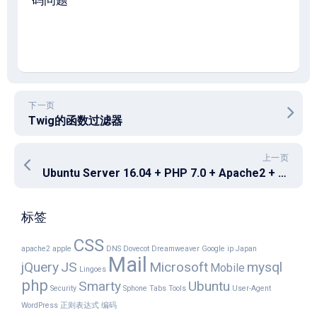
码问题
下一页
Twig的函数过滤器
上一页
Ubuntu Server 16.04 + PHP 7.0 + Apache2 + MySQL 5.7内存不断增大甚至占满的问题
标签
CSS
apache2
apple
DNS
Dovecot
Dreamweaver
Google
ip
Japan
Mail
jQuery
JS
Microsoft
mysql
Mobile
Lingoes
php
Smarty
Ubuntu
Security
Sphone
Tabs
Tools
User-Agent
WordPress
正则表达式
编码