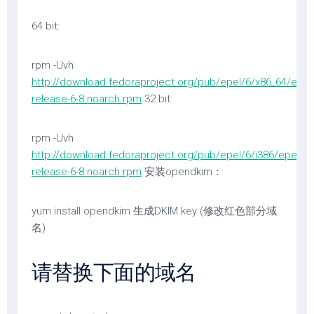
64 bit:
rpm -Uvh
http://download.fedoraproject.org/pub/epel/6/x86_64/epel
release-6-8.noarch.rpm
32 bit:
rpm -Uvh
http://download.fedoraproject.org/pub/epel/6/i386/epel-
release-6-8.noarch.rpm
安装opendkim：
yum install opendkim 生成DKIM key (修改红色部分域
名)
请替换下面的域名