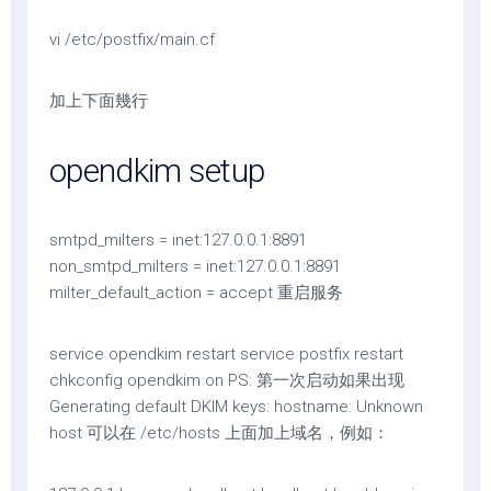
vi /etc/postfix/main.cf
加上下面幾行
opendkim setup
smtpd_milters = inet:127.0.0.1:8891
non_smtpd_milters = inet:127.0.0.1:8891
milter_default_action = accept 重启服务
service opendkim restart service postfix restart
chkconfig opendkim on PS: 第一次启动如果出现
Generating default DKIM keys: hostname: Unknown
host 可以在 /etc/hosts 上面加上域名，例如：