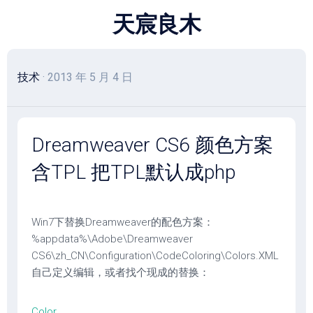
跳
天宸良木
至
内
容
技术
· 2013 年 5 月 4 日
Dreamweaver CS6 颜色方案
含TPL 把TPL默认成php
Win7下替换Dreamweaver的配色方案：
%appdata%\Adobe\Dreamweaver
CS6\zh_CN\Configuration\CodeColoring\Colors.XML
自己定义编辑，或者找个现成的替换：
Color