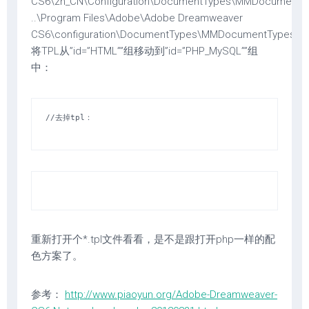
CS6\zh_CN\Configuration\DocumentTypes\MMDocument
..\Program Files\Adobe\Adobe Dreamweaver
CS6\configuration\DocumentTypes\MMDocumentTypes.X
将TPL从”id=”HTML””组移动到”id=”PHP_MySQL””组
中：
//去掉tpl：

重新打开个*.tpl文件看看，是不是跟打开php一样的配
色方案了。
参考：
http://www.piaoyun.org/Adobe-Dreamweaver-