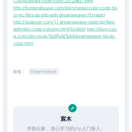
CS6-Notepad-code-color-20120831.html
http://fronterahouse.com/blog/news/color-code-tpl-
or-inc-files-as-php-with-dreamweaver/(English
)
http://dvlancer.com/11-dreamweaver-open-tpl-files-
with-php-code-coloring.html(English
)
http://blog.css-
js.com/dev-tools/%E8%AE%A9dreamweaver-tpl-do-
color.html
标签：
Dreamweaver
宸木
半路出家，潜心学习的php入门新人。